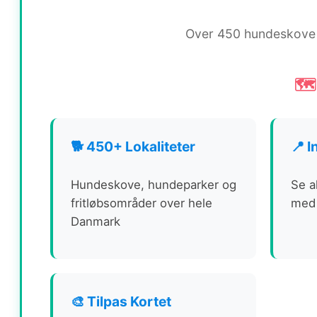
Over 450 hundeskove 
🗺
🐕 450+ Lokaliteter
📍 I
Hundeskove, hundeparker og
Se a
fritløbsområder over hele
med 
Danmark
🎨 Tilpas Kortet