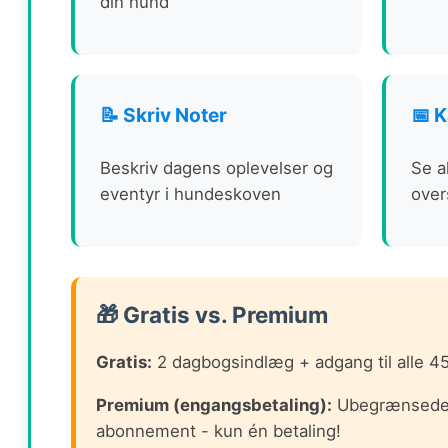
din hund
📝 Skriv Noter
📅 
Beskriv dagens oplevelser og
Se a
eventyr i hundeskoven
over
🎁 Gratis vs. Premium
Gratis:
2 dagbogsindlæg + adgang til alle 
Premium (engangsbetaling):
Ubegrænsede d
abonnement - kun én betaling!