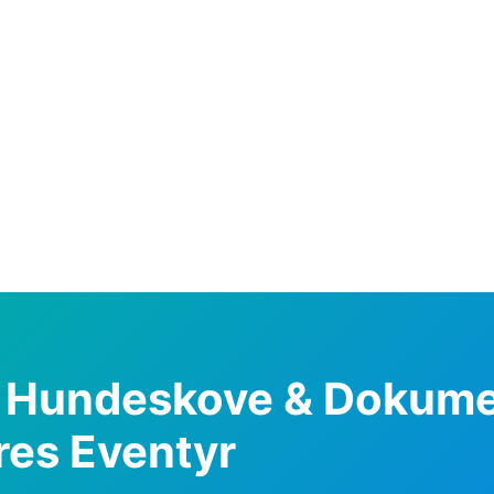
d Hundeskove & Dokum
res Eventyr