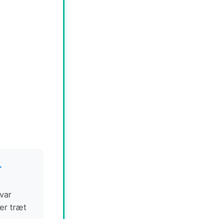
r
var
ler træt