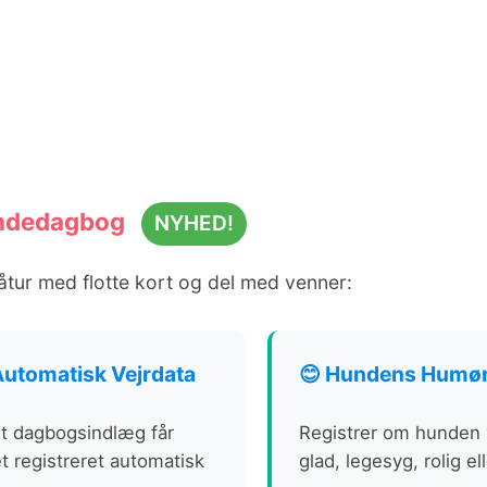
ndedagbog
NYHED!
tur med flotte kort og del med venner:
 Automatisk Vejrdata
😊 Hundens Humø
t dagbogsindlæg får
Registrer om hunden 
et registreret automatisk
glad, legesyg, rolig el