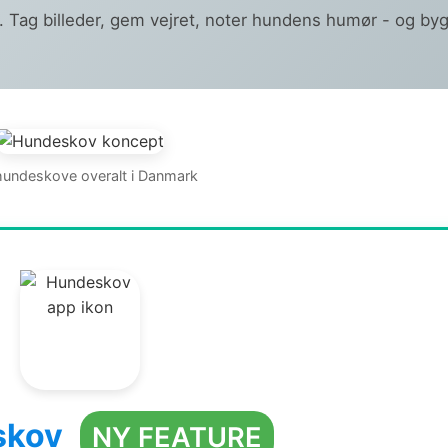
 Tag billeder, gem vejret, noter hundens humør - og byg
hundeskove overalt i Danmark
skov
NY FEATURE