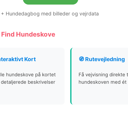
+ Hundedagbog med billeder og vejrdata
️ Find Hundeskove
nteraktivt Kort
🧭 Rutevejledning
lle hundeskove på kortet
Få vejvisning direkte t
detaljerede beskrivelser
hundeskoven med ét k