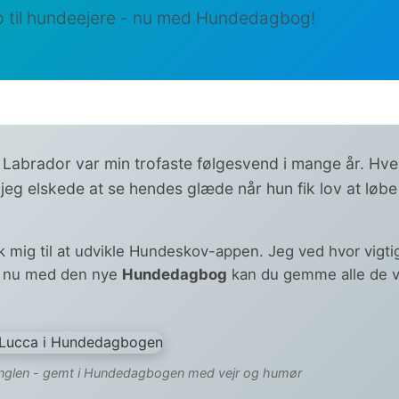
 til hundeejere - nu med Hundedagbog!
Labrador var min trofaste følgesvend i mange år. Hver
eg elskede at se hendes glæde når hun fik lov at løbe
k mig til at udvikle Hundeskov-appen. Jeg ved hvor vigtig
og nu med den nye
Hundedagbog
kan du gemme alle de v
anglen - gemt i Hundedagbogen med vejr og humør