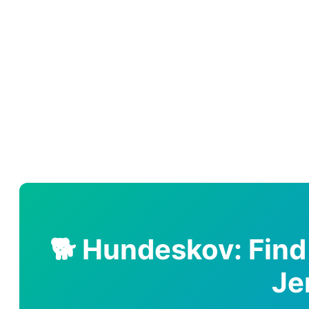
🐕 Hundeskov: Fin
Je