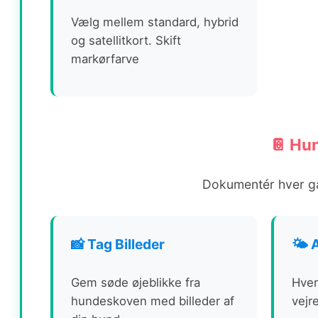
Vælg mellem standard, hybrid
og satellitkort. Skift
markørfarve
📔 Hu
Dokumentér hver gå
📸 Tag Billeder
🌤️
Gem søde øjeblikke fra
Hver
hundeskoven med billeder af
vejr