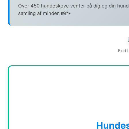
Over 450 hundeskove venter på dig og din hund.
samling af minder. 📸🐾
Find 
Hunde