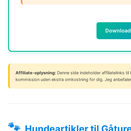
Download 
Affiliate-oplysning:
Denne side indeholder affiliatelinks ti
kommission uden ekstra omkostning for dig. Jeg anbefaler k
🐾
Hundeartikler til Gåtur