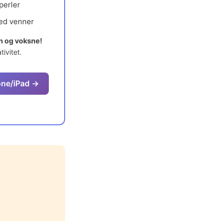
 perler
ed venner
rn og voksne!
tivitet.
one/iPad →