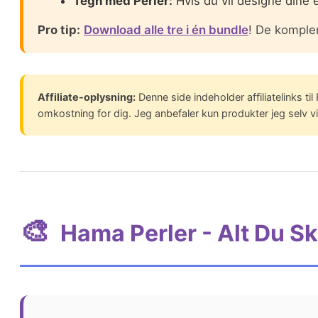
Tegn med Perler:
Hvis du vil designe dine
Pro tip:
Download alle tre i én bundle
! De komple
Affiliate-oplysning:
Denne side indeholder affiliatelinks ti
omkostning for dig. Jeg anbefaler kun produkter jeg selv vil
🎨
Hama Perler - Alt Du Sk