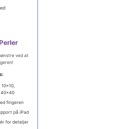
Perler
mønstre ved at
ngeren!
s:
: 10×10,
, 40×40
ed fingeren
upport på iPad
r for detaljer