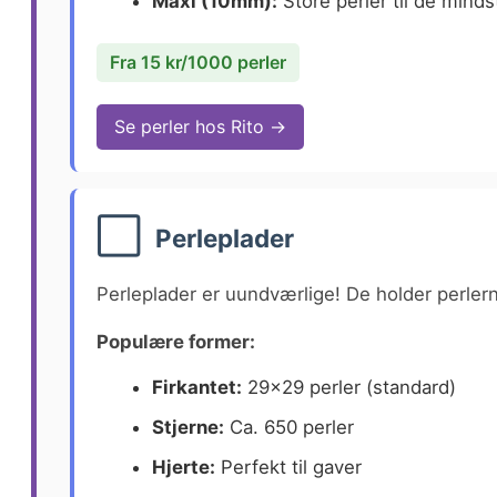
Maxi (10mm):
Store perler til de minds
Fra 15 kr/1000 perler
Se perler hos Rito →
⬜
Perleplader
Perleplader er uundværlige! De holder perler
Populære former:
Firkantet:
29×29 perler (standard)
Stjerne:
Ca. 650 perler
Hjerte:
Perfekt til gaver