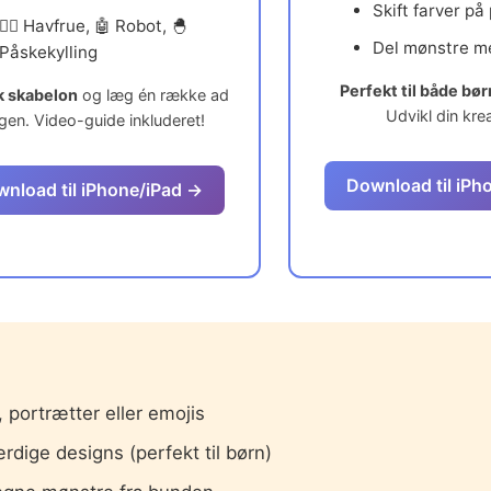
Skift farver på
🧜‍♀️ Havfrue, 🤖 Robot, 🐣
Del mønstre m
Påskekylling
Perfekt til både bø
 skabelon
og læg én række ad
Udvikl din krea
gen. Video-guide inkluderet!
Download til iPh
nload til iPhone/iPad →
, portrætter eller emojis
rdige designs (perfekt til børn)