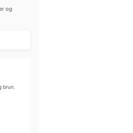
er og
g brun.