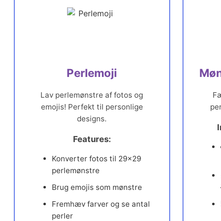
Perlemoji
Møns
Lav perlemønstre af fotos og
Fæ
emojis! Perfekt til personlige
per
designs.
Features:
Konverter fotos til 29×29
perlemønstre
Brug emojis som mønstre
Fremhæv farver og se antal
perler