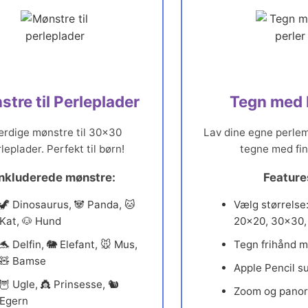
tre til Perleplader
Tegn med 
rdige mønstre til 30×30
Lav dine egne perle
leplader. Perfekt til børn!
tegne med fi
Inkluderede mønstre:
Feature
🦖 Dinosaurus, 🐼 Panda, 🐱
Vælg størrelse
Kat, 🐶 Hund
20×20, 30×30
🐬 Delfin, 🐘 Elefant, 🐭 Mus,
Tegn frihånd m
🧸 Bamse
Apple Pencil s
🦉 Ugle, 👸 Prinsesse, 🐿️
Zoom og panoré
Egern