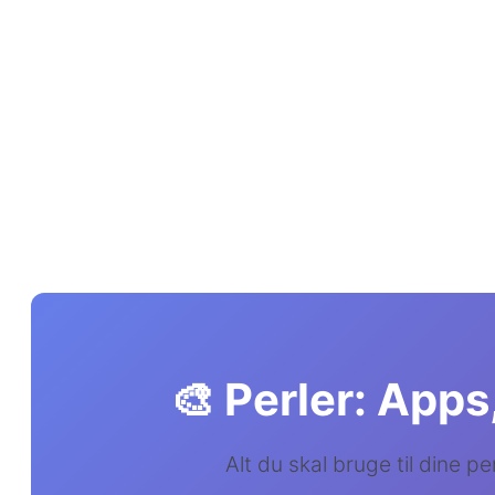
🎨 Perler: Apps
Alt du skal bruge til dine pe