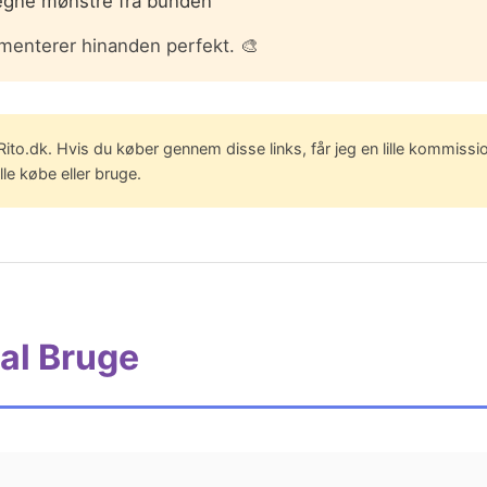
 egne mønstre fra bunden
menterer hinanden perfekt. 🎨
l Rito.dk. Hvis du køber gennem disse links, får jeg en lille kommiss
le købe eller bruge.
al Bruge