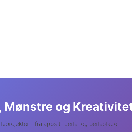
, Mønstre og Kreativite
rleprojekter - fra apps til perler og perleplader