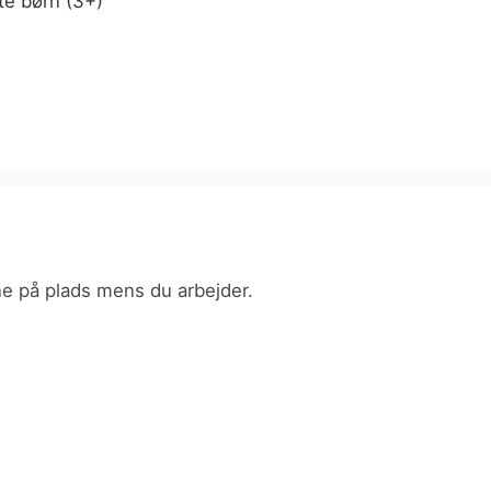
te børn (3+)
ne på plads mens du arbejder.