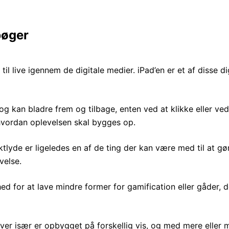
bøger
e til live igennem de digitale medier. iPad’en er et af disse
g kan bladre frem og tilbage, enten ved at klikke eller ved 
hvordan oplevelsen skal bygges op.
lyde er ligeledes en af de ting der kan være med til at gø
velse.
for at lave mindre former for gamification eller gåder, der
ver især er opbygget på forskellig vis, og med mere eller m