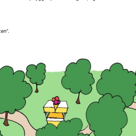
ken
“.